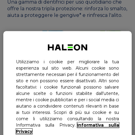
Una gamma di dentifrici per uso quotidiano che
offre la nostra tripla protezione: rinforza lo smalto,
aiuta a proteggere le gengive* e rinfresca l'alito.
Utilizziamo i cookie per migliorare la tua
esperienza sul sito web. Alcuni cookie sono
Dentifricio
Dentifricio
strettamente necessari per il funzionamento del
Aquafresh
Aquafresh
sito e non possono essere disattivati. Altri sono
Tripla
Tripla
facoltativi: i cookie funzionali possono salvare
Protezione
Protezione
Menta Fresca
Menta Delicata
alcune scelte o funzioni stabilite dall'utente,
mentre i cookie pubblicitari e per i social media ci
aiutano a condividere contenuti rilevanti in base
ai tuoi interessi. Scopri di più sui cookie e su
come li utilizziamo consultando la nostra
Informativa sulla Privacy.
Informativa sulla
Privacy