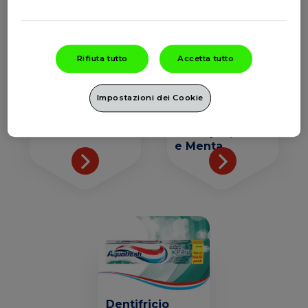
Rifiuta tutto
Accetta tutto
Dentifricio
Dentifricio
Aquafresh
Aquafresh
Impostazioni dei Cookie
Tripla
Tripla
Protezione
Protezione
Herbal
Eucalipto, Lime
e Menta
Dentifricio